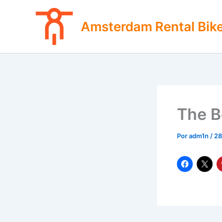
Ir
al
Amsterdam Rental Bik
contenido
The B
Por
adm1n
/
28