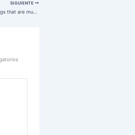
SIGUIENTE
5 bike touring blogs that are much more helpful than this one.
gatorios