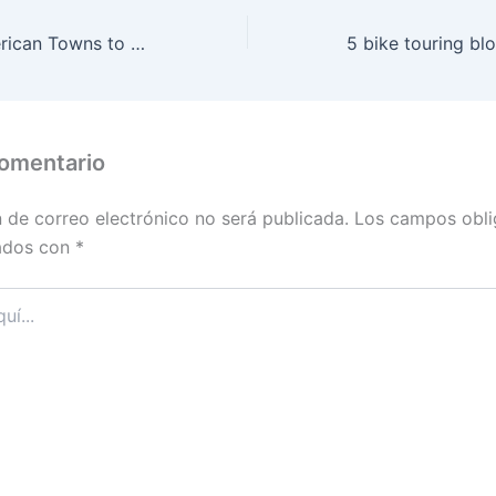
The 50 Best American Towns to Visit in the Fall
comentario
n de correo electrónico no será publicada.
Los campos obli
ados con
*