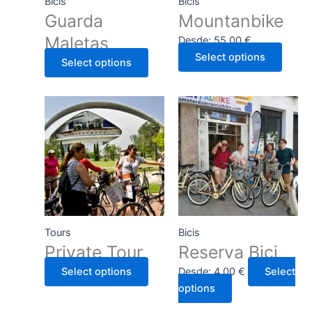
Bicis
Bicis
Guarda
Mountanbike
Maletas
Desde:
55,00
€
Select options
Select options
Tours
Bicis
Private Tour
Reserva Bici
Select options
Desde:
4,00
€
Select
options