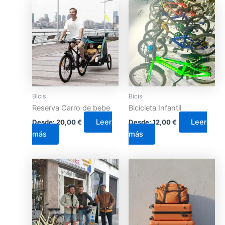
Bicis
Bicis
Reserva Carro de bebe
Bicicleta Infantil
Leer
Leer
Desde:
20,00
€
Desde:
12,00
€
más
más