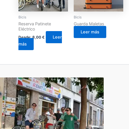
Bicis
Bicis
Reserva Patinete
Guarda Maletas
Eléctrico
Leer más
Leer
Desde:
8,00
€
más